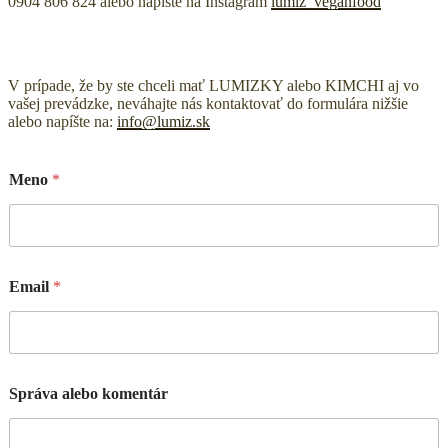
0904 806 824 alebo napíšte na Instagram
lumiz_veganfood
V prípade, že by ste chceli mať LUMIZKY alebo KIMCHI aj vo
vašej prevádzke, neváhajte nás kontaktovať do formulára nižšie
alebo napíšte na:
info@lumiz.sk
Meno
*
Email
*
Správa alebo komentár