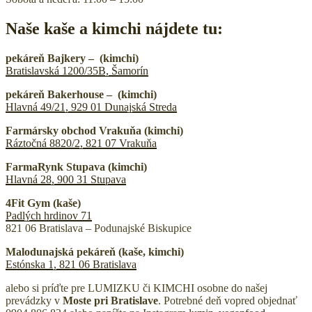
Naše kaše a kimchi nájdete tu:
pekáreň Bajkery – (kimchi)
Bratislavská 1200/35B, Šamorín
pekáreň Bakerhouse – (kimchi)
Hlavná 49/21, 929 01 Dunajská Streda
Farmársky obchod Vrakuňa (kimchi)
Ráztočná 8820/2, 821 07 Vrakuň
a
FarmaRynk Stupava (kimchi)
Hlavná 28, 900 31 Stupava
4Fit Gym (kaše)
Padlých hrdinov 71
821 06 Bratislava – Podunajské Biskupice
Malodunajská pekáreň (kaše, kimchi)
Estónska 1, 821 06 Bratislava
alebo si príďte pre LUMIZKU či KIMCHI osobne do našej
prevádzky v
Moste pri Bratislave
. Potrebné deň vopred objednať