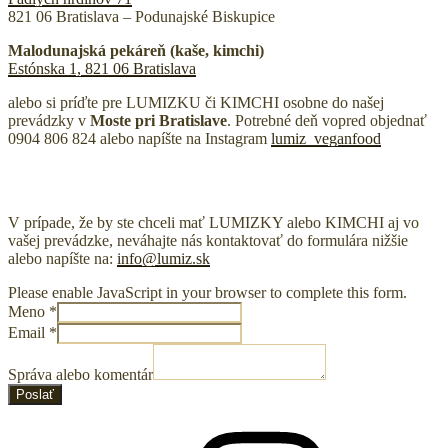
821 06 Bratislava – Podunajské Biskupice
Malodunajská pekáreň (kaše, kimchi)
Estónska 1, 821 06 Bratislava
alebo si príďte pre LUMIZKU či KIMCHI osobne do našej
prevádzky v
Moste pri Bratislave
. Potrebné deň vopred objednať
0904 806 824 alebo napíšte na Instagram
lumiz_veganfood
V prípade, že by ste chceli mať LUMIZKY alebo KIMCHI aj vo
vašej prevádzke, neváhajte nás kontaktovať do formulára nižšie
alebo napíšte na:
info@lumiz.sk
Please enable JavaScript in your browser to complete this form.
Meno
*
Email
*
Správa alebo komentár
Poslať