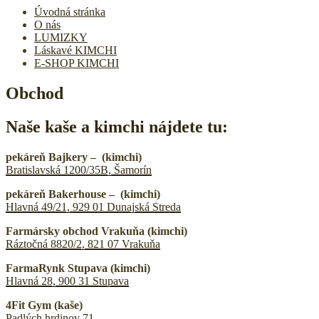
Úvodná stránka
O nás
LUMIZKY
Láskavé KIMCHI
E-SHOP KIMCHI
Obchod
Naše kaše a kimchi nájdete tu:
pekáreň Bajkery – (kimchi)
Bratislavská 1200/35B, Šamorín
pekáreň Bakerhouse – (kimchi)
Hlavná 49/21, 929 01 Dunajská Streda
Farmársky obchod Vrakuňa (kimchi)
Ráztočná 8820/2, 821 07 Vrakuň
a
FarmaRynk Stupava (kimchi)
Hlavná 28, 900 31 Stupava
4Fit Gym (kaše)
Padlých hrdinov 71